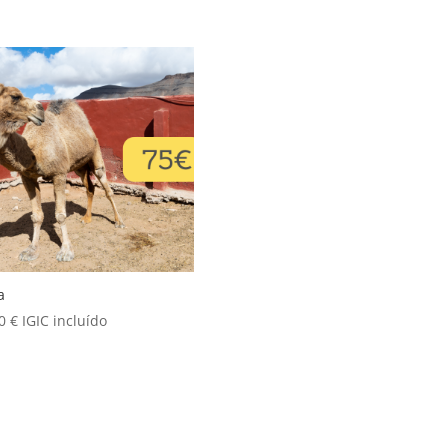
a
00
€
IGIC incluído