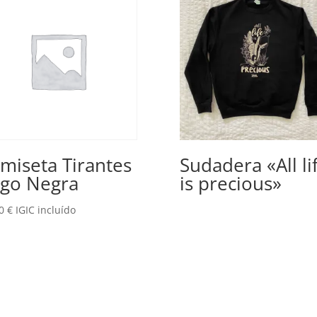
miseta Tirantes
Sudadera «All li
go Negra
is precious»
00
€
IGIC incluído